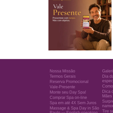
Nossa Missão
Galeri
Termos Gerais
Dia d
especi
Reserva Promocional
Como 
Vale-Presente
Dica 
Monte seu Day Spa!
Mães
Comprar Spa on-line
Surpr
Spa em até 4X Sem Juros
namo
Massage & Spa Day in São
Tire s
Paulo — English-speaking