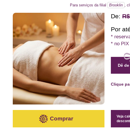
Para serviços da filial
Brooklin
, c
De:
R$
Por até
* reserv
* no PIX
Dê de
Clique p
Veja ca
Comprar
descont