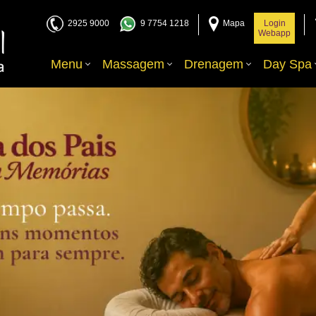
2925 9000
9 7754 1218
Mapa
Login
Webapp
Menu
Massagem
Drenagem
Day Spa