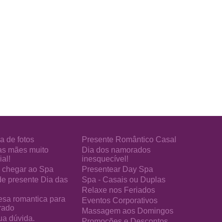
a de fotos
Presente Romântico Casal
as mães muito
Dia dos namorados
al!
inesquecível!
chegar ao Spa
Presentear Day Spa
de presente Dia das
Spa - Casais ou Duplas
Relaxe nos Feriados
esa romantica para
Eventos Corporativos
rado
Massagem aos Domingos
ua dúvida.
Promoções e Descontos