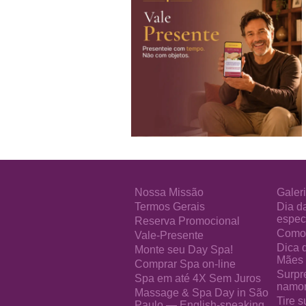
Nossa Missão
Galeri
Termos Gerais
Dia d
especi
Reserva Promocional
Como 
Vale-Presente
Dica 
Monte seu Day Spa!
Mães
Comprar Spa on-line
Surpr
Spa em até 4X Sem Juros
namo
Massage & Spa Day in São
Tire s
Paulo — English-speaking