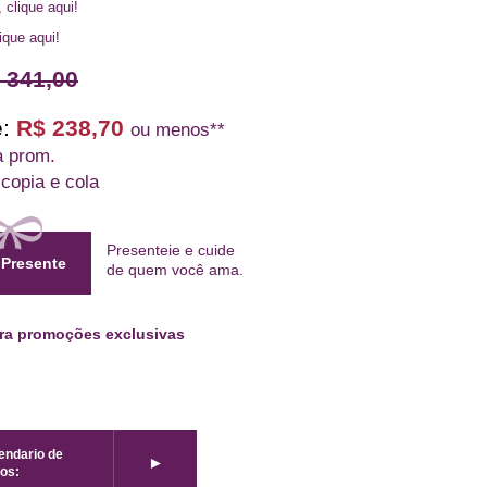
, clique aqui!
lique aqui!
 341,00
:
R$ 238,70
ou menos**
a prom.
 copia e cola
Presenteie e cuide
 Presente
de quem
você ama
.
ara promoções exclusivas
lendario de
►
os: