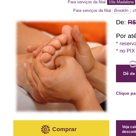
Para serviços da filial
Vila Madalena
Para serviços da filial
Brooklin
, c
De:
R$
Por até
* reserv
* no PIX
Dê de
Clique p
Veja ca
Comprar
descont