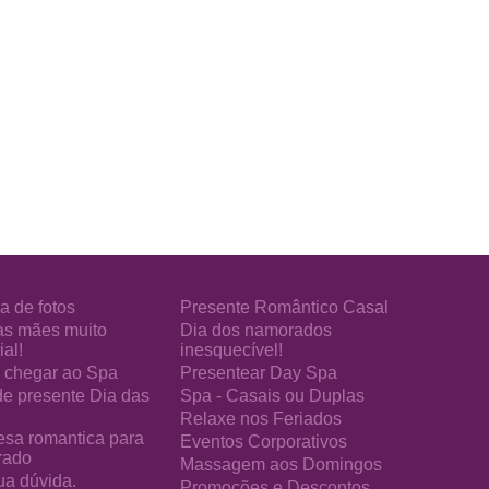
a de fotos
Presente Romântico Casal
as mães muito
Dia dos namorados
al!
inesquecível!
chegar ao Spa
Presentear Day Spa
de presente Dia das
Spa - Casais ou Duplas
Relaxe nos Feriados
esa romantica para
Eventos Corporativos
rado
Massagem aos Domingos
ua dúvida.
Promoções e Descontos