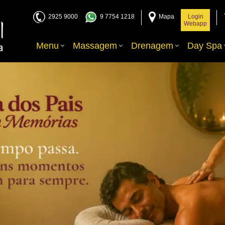
2925 9000
9 7754 1218
Mapa
Login
Webapp
Menu
Massagem
Drenagem
Day Spa