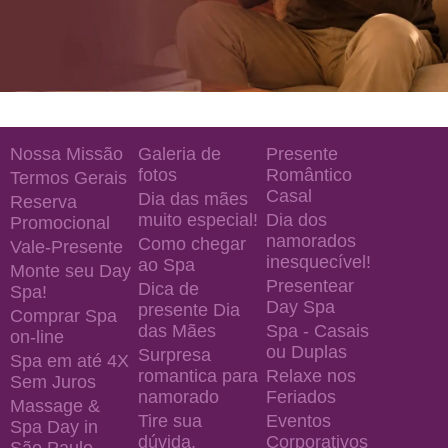
Nossa Missão
Galeria de
Presente
fotos
Romântico
Termos Gerais
Casal
Dia das mães
Reserva
muito especial!
Dia dos
Promocional
namorados
Como chegar
Vale-Presente
inesquecível!
ao Spa
Monte seu Day
Presentear
Dica de
Spa!
Day Spa
presente Dia
Comprar Spa
das Mães
Spa - Casais
on-line
ou Duplas
Surpresa
Spa em até 4X
romantica para
Relaxe nos
Sem Juros
namorado
Feriados
Massage &
Tire sua
Eventos
Spa Day in
dúvida.
Corporativos
São Paulo —