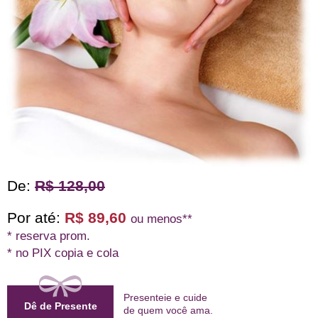
De:
R$ 128,00
Por até:
R$ 89,60
ou menos**
* reserva prom.
* no PIX copia e cola
Presenteie e cuide
Dê de Presente
de quem
você ama
.