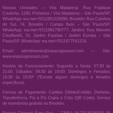
Nossas Unidades — Vila Madalena: Rua Fradique
Coutinho, 1190, Pinheiros / Vila Madalena – São Paulo/SP.
WhatsApp: wa.me/+5511981029090. Brooklin: Rua Carolina
do Sul, 74, Brooklin / Campo Belo – São Paulo/SP.
WhatsApp: wa.me/+5511981790777. Jardins: Rua Maestro
Chiaffarelli, 31, Jardim Paulista / Jardim Europa – São
Paulo/SP. WhatsApp: wa.me/+5511977541218.
Email: atendimento@espacogirassol.com — Site:
www.espacogirassol.com.
Horário de Funcionamento: Segunda a Sexta: 07:30 às
21:00. Sábados: 09:30 às 19:00. Domingos e Feriados:
10:30 às 19:00* (*Exceto alguns domingos e feriados
específicos).
Formas de Pagamento: Cartões Débito/Crédito, Dinheiro,
Transferência, Pix e Pix Copia e Cola (QR Code). Serviço
de manobrista gratuito no Brooklin.
Espaço Girassol Easy Spa — CNPJ: 04.707.602/0001-34